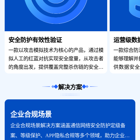
安全防护有效性验证
运营级数
一款以攻击模拟技术为核心的产品，通过模
一款综合防
拟人工的红蓝对抗实现安全度量，从攻击者
能够理解并
的角度出发，提供覆盖完整杀伤链的安全场
供数据安全
景，包括钓鱼邮件、邮件网关、威胁情报、
API管理
WAF、威胁防护、终端安全、数据保护、
由微代理插
解决方案
攻击编排八大场景。旨在帮助用户实现企业
品的“外挂
安全检测、安全防护能力有效性验证以及安
力建设的顾
全事件自动化响应能力，实时把握安全建设
“监”“控”
企业合规场景
效果，把控企业安全态势。
持跨平台的
企业合规场景解决方案涵盖通信网络安全防护定级备
案、等级保护、APP隐私合规等多个领域，助力企业充