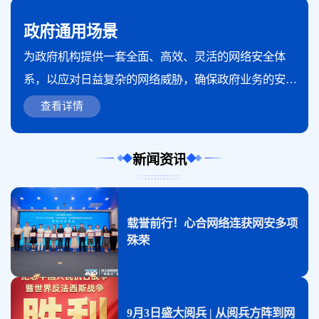
政府通用场景
为政府机构提供一套全面、高效、灵活的网络安全体
系，以应对日益复杂的网络威胁，确保政府业务的安全
稳定运行。方案涵盖了重保服务、三同步机制、攻防演
查看详情
练等关键服务，为政府网络安全保驾护航。
新闻资讯
载誉前行！心合网络连获网安多项
殊荣
9月3日盛大阅兵 | 从阅兵方阵到网